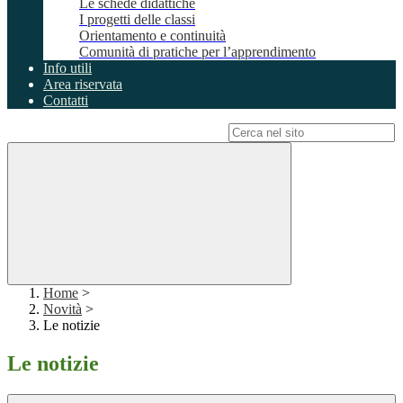
Le schede didattiche
I progetti delle classi
Orientamento e continuità
Comunità di pratiche per l’apprendimento
Info utili
Area riservata
Contatti
Campo di ricerca per le pagine del sito
Home
>
Novità
>
Le notizie
Le notizie