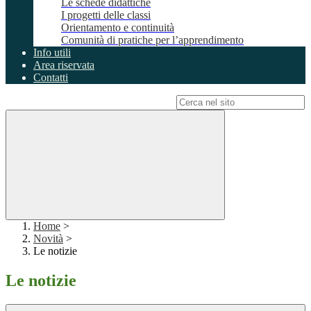
Le schede didattiche
I progetti delle classi
Orientamento e continuità
Comunità di pratiche per l’apprendimento
Info utili
Area riservata
Contatti
Campo di ricerca per le pagine del sito
Home
>
Novità
>
Le notizie
Le notizie