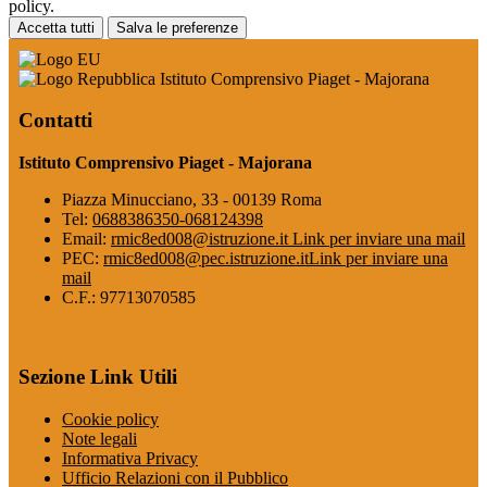
policy.
Accetta tutti
Salva le preferenze
Istituto Comprensivo Piaget - Majorana
Contatti
Istituto Comprensivo Piaget - Majorana
Piazza Minucciano, 33 - 00139 Roma
Tel:
0688386350-068124398
Email:
rmic8ed008@istruzione.it
Link per inviare una mail
PEC:
rmic8ed008@pec.istruzione.it
Link per inviare una
mail
C.F.: 97713070585
Sezione Link Utili
Cookie policy
Note legali
Informativa Privacy
Ufficio Relazioni con il Pubblico